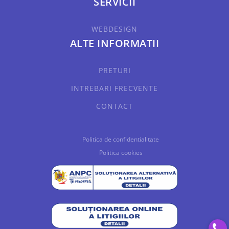
SERVICII
WEBDESIGN
ALTE INFORMATII
PRETURI
INTREBARI FRECVENTE
CONTACT
Politica de confidentialitate
Politica cookies