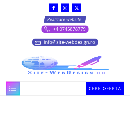
Realizare website
+4 0745878779
info@site-webdesign.ro
CERE OFERTA